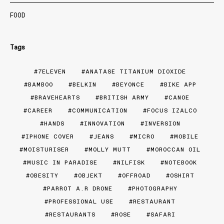
FOOD
Tags
7ELEVEN
ANATASE TITANIUM DIOXIDE
BAMBOO
BELKIN
BEYONCE
BIKE APP
BRAVEHEARTS
BRITISH ARMY
CANOE
CAREER
COMMUNICATION
FOCUS IZALCO
HANDS
INNOVATION
INVERSION
IPHONE COVER
JEANS
MICRO
MOBILE
MOISTURISER
MOLLY MUTT
MOROCCAN OIL
MUSIC IN PARADISE
NILFISK
NOTEBOOK
OBESITY
OBJEKT
OFFROAD
OSHIRT
PARROT A.R DRONE
PHOTOGRAPHY
PROFESSIONAL USE
RESTAURANT
RESTAURANTS
ROSE
SAFARI