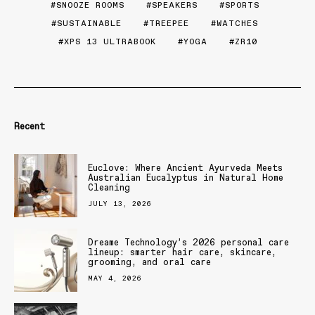
SNOOZE ROOMS
SPEAKERS
SPORTS
SUSTAINABLE
TREEPEE
WATCHES
XPS 13 ULTRABOOK
YOGA
ZR10
Recent
Euclove: Where Ancient Ayurveda Meets
Australian Eucalyptus in Natural Home
Cleaning
JULY 13, 2026
Dreame Technology’s 2026 personal care
lineup: smarter hair care, skincare,
grooming, and oral care
MAY 4, 2026