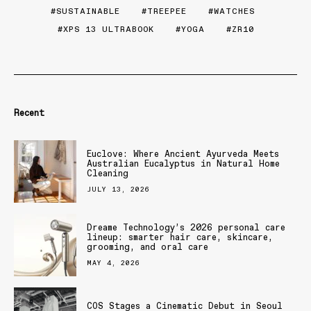
SUSTAINABLE
TREEPEE
WATCHES
XPS 13 ULTRABOOK
YOGA
ZR10
Recent
Euclove: Where Ancient Ayurveda Meets
Australian Eucalyptus in Natural Home
Cleaning
JULY 13, 2026
Dreame Technology’s 2026 personal care
lineup: smarter hair care, skincare,
grooming, and oral care
MAY 4, 2026
COS Stages a Cinematic Debut in Seoul