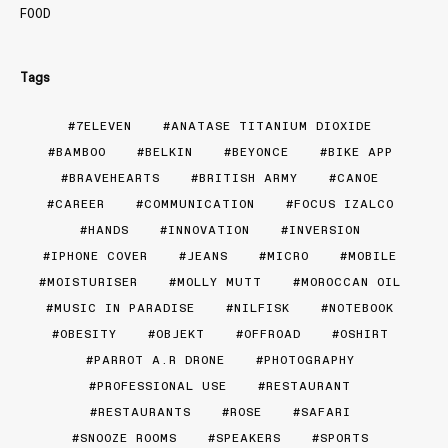
FOOD
Tags
7ELEVEN
ANATASE TITANIUM DIOXIDE
BAMBOO
BELKIN
BEYONCE
BIKE APP
BRAVEHEARTS
BRITISH ARMY
CANOE
CAREER
COMMUNICATION
FOCUS IZALCO
HANDS
INNOVATION
INVERSION
IPHONE COVER
JEANS
MICRO
MOBILE
MOISTURISER
MOLLY MUTT
MOROCCAN OIL
MUSIC IN PARADISE
NILFISK
NOTEBOOK
OBESITY
OBJEKT
OFFROAD
OSHIRT
PARROT A.R DRONE
PHOTOGRAPHY
PROFESSIONAL USE
RESTAURANT
RESTAURANTS
ROSE
SAFARI
SNOOZE ROOMS
SPEAKERS
SPORTS